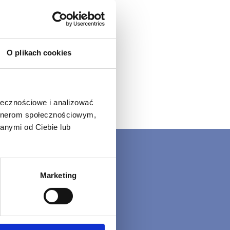
O plikach cookies
ołecznościowe i analizować
artnerom społecznościowym,
anymi od Ciebie lub
KONTAKT
Marketing
BIURO SPRZEDAŻY I
PRODUKCJA:
Czasław 269
32-415 Raciechowice
(skręt na Glichów)