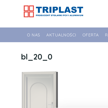
O NAS
AKTUALNOŚCI
OFERTA
R
bl_20_0