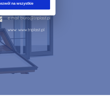
tel:
+48 12 271-53-07
ezwól na wszystkie
kom:
+48 503 02 30 02
e-mail:
biuro@triplast.pl
www:
www.triplast.pl