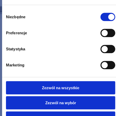
Wybór
Niezbędne
zgody
Preferencje
HOME
Statystyka
O NAS
AKTUALNOŚCI
Marketing
OFERTA
CENNIK
Zezwól na wszystkie
REALIZACJE
Zezwól na wybór
REFERENCJE