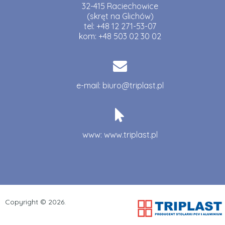
32-415 Raciechowice
(skręt na Glichów)
tel:
+48 12 271-53-07
kom:
+48 503 02 30 02
e-mail:
biuro@triplast.pl
www:
www.triplast.pl
Copyright ©
2026.